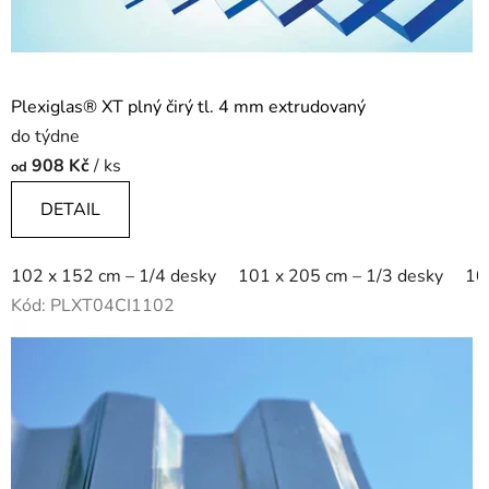
Plexiglas® XT plný čirý tl. 4 mm extrudovaný
do týdne
908 Kč
/ ks
od
DETAIL
102 x 152 cm – 1/4 desky
101 x 205 cm – 1/3 desky
10
Kód:
PLXT04CI1102