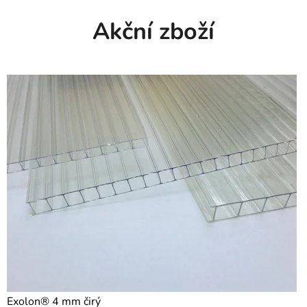
A
Akční zboží
R
B
O
N
Á
T
O
V
Ý
C
H
Exolon® 4 mm čirý