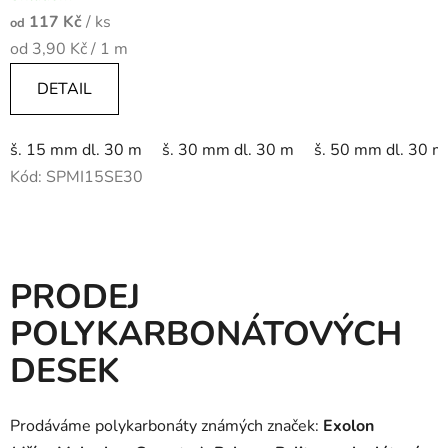
117 Kč
/ ks
od
Měrná
od 3,90 Kč / 1 m
cena:
DETAIL
š. 15 mm dl. 30 m
š. 30 mm dl. 30 m
š. 50 mm dl. 30 m
Kód:
SPMI15SE30
PRODEJ
POLYKARBONÁTOVÝCH
DESEK
Prodáváme polykarbonáty známých značek:
Exolon