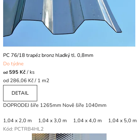
PC 76/18 trapéz bronz hladký tl. 0,8mm
Do týdne
595 Kč
/ ks
od
Měrná
od 286,06 Kč / 1 m2
cena:
DETAIL
DOPRODEJ šíře 1265mm Nově šíře 1040mm
1,04 x 2,0 m
1,04 x 3,0 m
1,04 x 4,0 m
1,04 x 5,0 m
Kód:
PCTRB4HL2