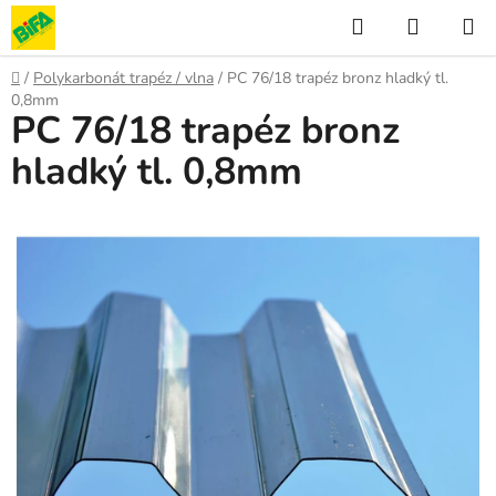
Přejít
Hledat
NÁKUP
na
KOŠÍK
obsah
Domů
/
Polykarbonát trapéz / vlna
/
PC 76/18 trapéz bronz hladký tl.
0,8mm
PC 76/18 trapéz bronz
hladký tl. 0,8mm