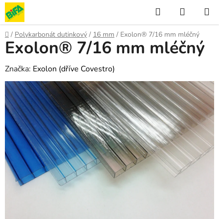
Přejít
Hledat
NÁKUP
na
KOŠÍK
obsah
Domů
/
Polykarbonát dutinkový
/
16 mm
/
Exolon® 7/16 mm mléčný
Exolon® 7/16 mm mléčný
Značka:
Exolon (dříve Covestro)