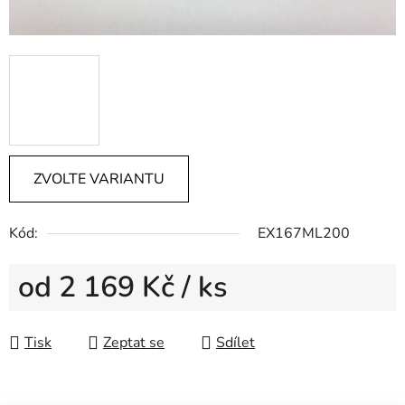
ZVOLTE VARIANTU
Kód:
EX167ML200
od
2 169 Kč
/ ks
Měrná cena:
Tisk
Zeptat se
Sdílet