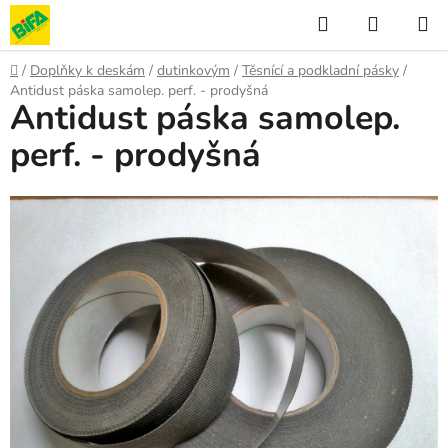
Přejít
Hledat
NÁKUP
na
KOŠÍK
obsah
Domů
/
Doplňky k deskám
/
dutinkovým
/
Těsnící a podkladní pásky
/
Antidust páska samolep. perf. - prodyšná
Antidust páska samolep.
perf. - prodyšná