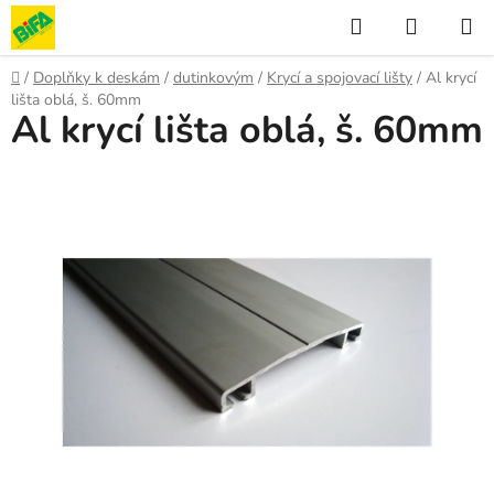
Přejít
Hledat
NÁKUP
na
KOŠÍK
obsah
Domů
/
Doplňky k deskám
/
dutinkovým
/
Krycí a spojovací lišty
/
Al krycí
lišta oblá, š. 60mm
Al krycí lišta oblá, š. 60mm